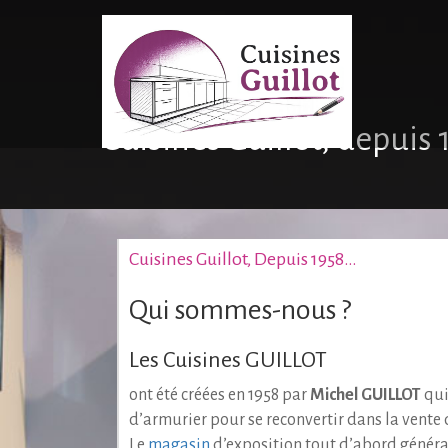
Skip
to
content
Cuisines Guillot, depuis
Cuisines Guillot, Depuis 1958…
Qui sommes-nous ?
Les Cuisines GUILLOT
ont été créées en 1958 par
Michel GUILLOT
qui
d’armurier pour se reconvertir dans la vente
Le
magasin
d’exposition tout d’abord générali